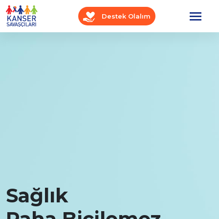
Destek Olalım
Sağlık
Paha Biçilemez