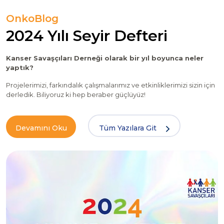
OnkoBlog
l
2024 Yılı Seyir Defteri
Kanser Savaşçıları Derneği olarak bir yıl boyunca neler
yaptık?
A
o
Projelerimizi, farkındalık çalışmalarımız ve etkinliklerimizi sizin için
a
o
derledik. Biliyoruz ki hep beraber güçlüyüz!
h
Devamını Oku
Tüm Yazılara Git