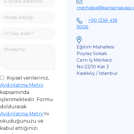
merhaba@kansersavascil
+90 (216) 418
9006
Eğitim Mahallesi
Poyraz Sokak
Cem İş Merkezi
No:22/10 Kat 3
Kadıköy / İstanbul
Kişisel verileriniz,
Aydınlatma Metni
kapsamında
işlenmektedir. Formu
doldurarak
Aydınlatma Metni
'ni
okuduğunuzu ve
kabul ettiğinizi