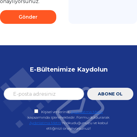
onaylıyorsunuz.
Gönder
E-Bültenimize Kaydolun
ABONE OL
Kişisel verileriniz,
Aydınlatma Metni
kapsamında işlenmektedir. Formu doldurarak
Aydınlatma Metni
'ni okuduğunuzu ve kabul
ettiğinizi onaylıyorsunuz!