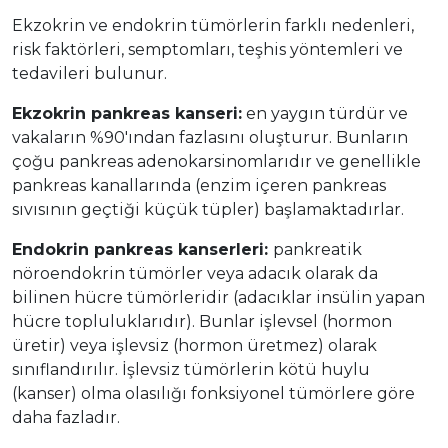
Ekzokrin ve endokrin tümörlerin farklı nedenleri,
risk faktörleri, semptomları, teşhis yöntemleri ve
tedavileri bulunur.
Ekzokrin pankreas kanseri:
en yaygın türdür ve
vakaların %90'ından fazlasını oluşturur. Bunların
çoğu pankreas adenokarsinomlarıdır ve genellikle
pankreas kanallarında (enzim içeren pankreas
sıvısının geçtiği küçük tüpler) başlamaktadırlar.
Endokrin pankreas kanserleri:
pankreatik
nöroendokrin tümörler veya adacık olarak da
bilinen hücre tümörleridir (adacıklar insülin yapan
hücre topluluklarıdır). Bunlar işlevsel (hormon
üretir) veya işlevsiz (hormon üretmez) olarak
sınıflandırılır. İşlevsiz tümörlerin kötü huylu
(kanser) olma olasılığı fonksiyonel tümörlere göre
daha fazladır.