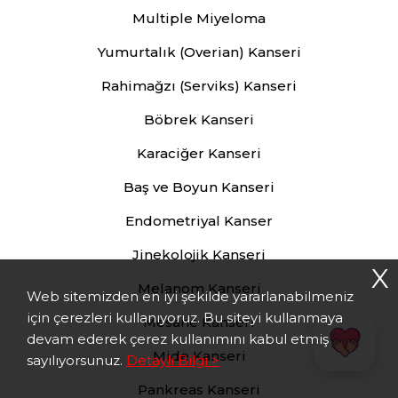
Multiple Miyeloma
Yumurtalık (Overian) Kanseri
Rahimağzı (Serviks) Kanseri
Böbrek Kanseri
Karaciğer Kanseri
Baş ve Boyun Kanseri
Endometriyal Kanser
Jinekolojik Kanseri
X
Melanom Kanseri
Web sitemizden en iyi şekilde yararlanabilmeniz
için çerezleri kullanıyoruz. Bu siteyi kullanmaya
Mesane Kanseri
devam ederek çerez kullanımını kabul etmiş
Mide Kanseri
sayılıyorsunuz.
Detaylı Bilgi >
Pankreas Kanseri