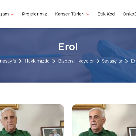
Yaşam
Kanser Türleri
Projelerimiz
Etik Kod
OnkoB
Erol
nasayfa
Hakkımızda
Bizden Hikayeler
Savaşçılar
Er