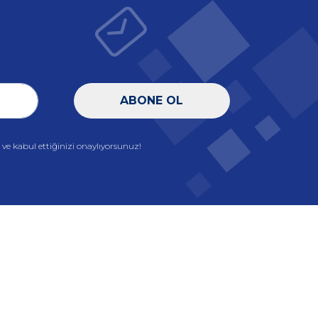
ABONE OL
e kabul ettiğinizi onaylıyorsunuz!