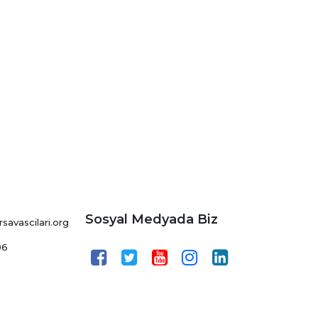
Sosyal Medyada Biz
avascilari.org
06