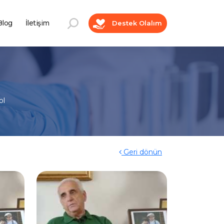
log
İletişim
Destek Olalım
ol
Geri dönün