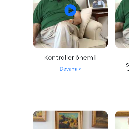
Kontroller önemli
s
Devamı >