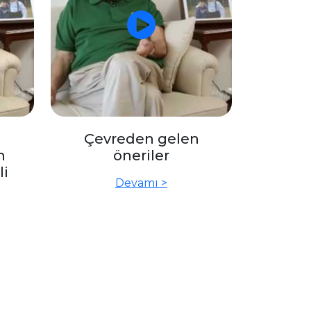
Çevreden gelen
n
öneriler
li
Devamı >