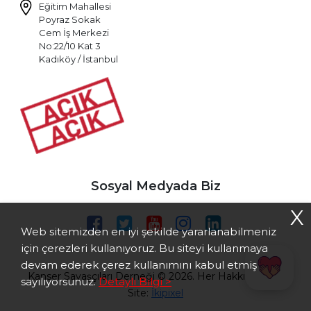
Eğitim Mahallesi
Poyraz Sokak
Cem İş Merkezi
No:22/10 Kat 3
Kadıköy / İstanbul
Sosyal Medyada Biz
X
Web sitemizden en iyi şekilde yararlanabilmeniz
için çerezleri kullanıyoruz. Bu siteyi kullanmaya
devam ederek çerez kullanımını kabul etmiş
Kanser Savaşçıları Derneği © 2026. Her Hakkı Saklıdır.
sayılıyorsunuz.
Detaylı Bilgi >
Site:
İkipixel