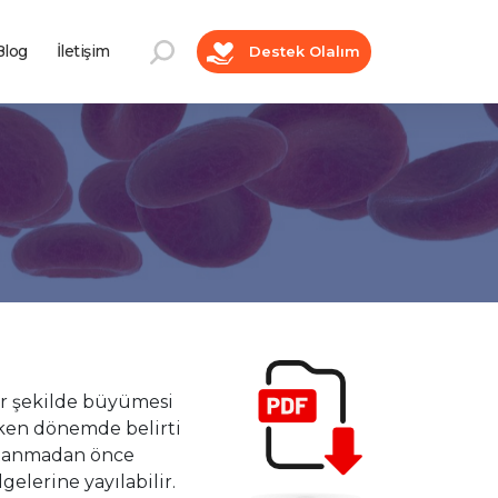
log
İletişim
Destek Olalım
ir şekilde büyümesi
rken dönemde belirti
aptanmadan önce
elerine yayılabilir.