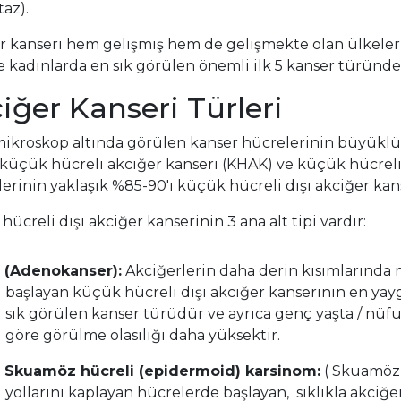
az).
r kanseri hem gelişmiş hem de gelişmekte olan ülkeler
 kadınlarda en sık görülen önemli ilk 5 kanser türünden
iğer Kanseri Türleri
mikroskop altında görülen kanser hücrelerinin büyüklü
: küçük hücreli akciğer kanseri (KHAK) ve küçük hücreli
erinin yaklaşık %85-90'ı küçük hücreli dışı akciğer kans
ücreli dışı akciğer kanserinin 3 ana alt tipi vardır:
(Adenokanser):
Akciğerlerin daha derin kısımlarında
başlayan küçük hücreli dışı akciğer kanserinin en yayg
sık görülen kanser türüdür ve ayrıca genç yaşta / nüfu
göre görülme olasılığı daha yüksektir.
Skuamöz hücreli (epidermoid) karsinom:
( Skuamöz 
yollarını kaplayan hücrelerde başlayan, sıklıkla akciğer