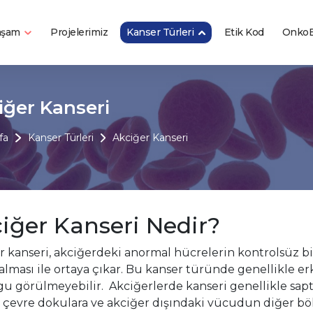
Yaşam
Kanser Türleri
Projelerimiz
Etik Kod
OnkoB
iğer Kanseri
fa
Kanser Türleri
Akciğer Kanseri
iğer Kanseri Nedir?
r kanseri, akciğerdeki anormal hücrelerin kontrolsüz b
alması ile ortaya çıkar. Bu kanser türünde genellikle e
gu görülmeyebilir. Akciğerlerde kanseri genellikle s
a çevre dokulara ve akciğer dışındaki vücudun diğer bölg