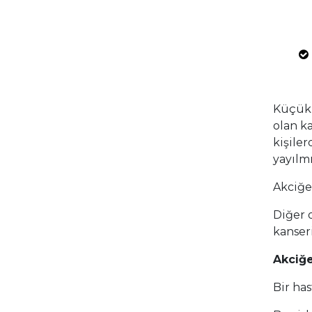
Küçük 
olan ka
kişiler
yayılm
Akciğe
Diğer 
kanseri
Akciğe
Bir has