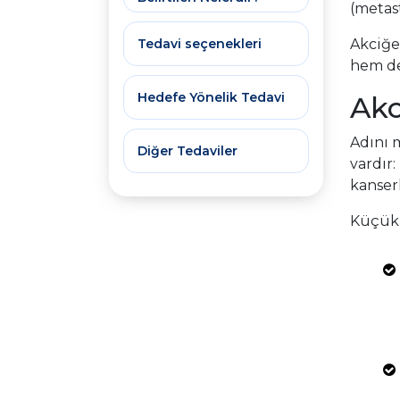
(metast
Tedavi seçenekleri
Akciğe
hem de
Hedefe Yönelik Tedavi
Akc
Adını 
Diğer Tedaviler
vardır
kanserl
Küçük h