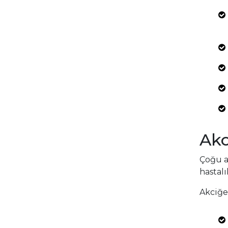
Akc
Çoğu a
hastalı
Akciğer