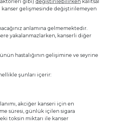
faktörleri gibi)
değiştirilebilirken
kalıtsal
er kanser gelişmesinde değiştirilemeyen
lanacağınız anlamına gelmemektedir.
sere yakalanmazlarken, kanserli diğer
törünün hastalığının gelişimine ve seyrine
ellikle şunları içerir:
anımı, akciğer kanseri için en
me süresi, günlük içilen sigara
eki toksin miktarı ile kanser