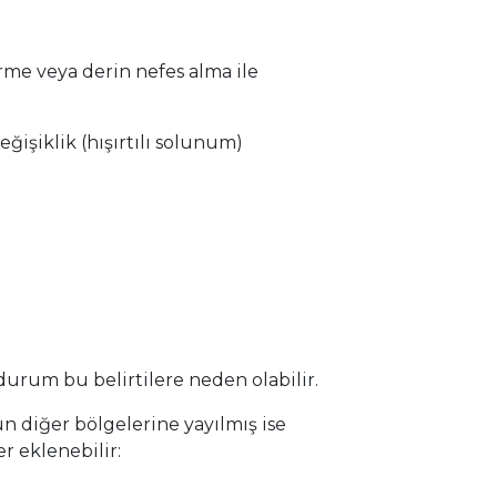
ürme veya derin nefes alma ile
ğişiklik (hışırtılı solunum)
durum bu belirtilere neden olabilir.
n diğer bölgelerine yayılmış ise
r eklenebilir: