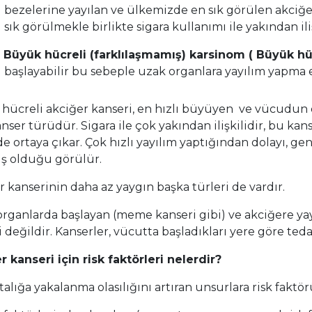
bezelerine yayılan ve ülkemizde en sık görülen akciğ
sık görülmekle birlikte sigara kullanımı ile yakından iliş
Büyük hücreli (farklılaşmamış) karsinom ( Büyük hü
başlayabilir bu sebeple uzak organlara yayılım yapma eğ
hücreli akciğer kanseri, en hızlı büyüyen ve vücudun 
nser türüdür. Sigara ile çok yakından ilişkilidir, bu ka
de ortaya çıkar. Çok hızlı yayılım yaptığından dolayı, g
ış olduğu görülür.
r kanserinin daha az yaygın başka türleri de vardır.
organlarda başlayan (meme kanseri gibi) ve akciğere ya
 değildir. Kanserler, vücutta başladıkları yere göre tedav
r kanseri için risk faktörleri nelerdir?
talığa yakalanma olasılığını artıran unsurlara risk faktör