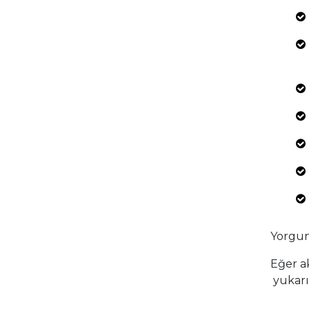
Yorgunl
Eğer a
yukarıd