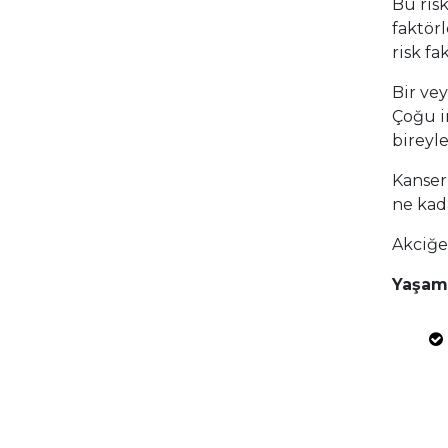
Bu risk
faktör
risk fa
Bir ve
Çoğu i
bireyle
Kanserl
ne kad
Akciğer
Yaşam 