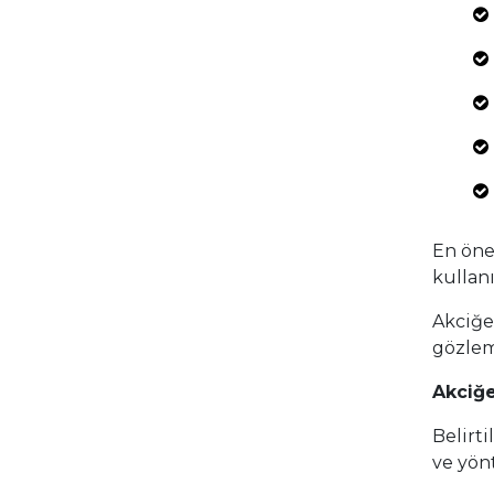
En öne
kullan
Akciğe
gözlem
Akciğe
Belirti
ve yönt