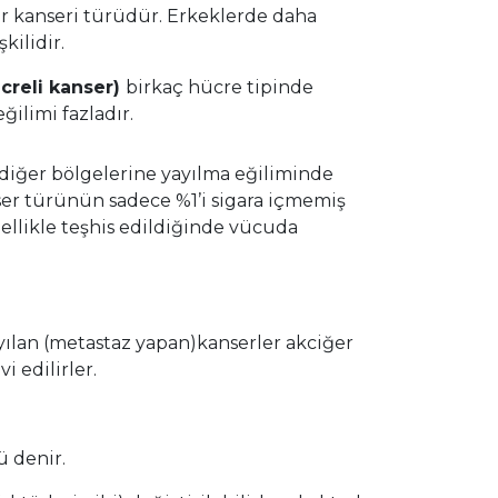
er kanseri türüdür. Erkeklerde daha
kilidir.
creli kanser)
birkaç hücre tipinde
ilimi fazladır.
diğer bölgelerine yayılma eğiliminde
nser türünün sadece %1’i sigara içmemiş
enellikle teşhis edildiğinde vücuda
yılan (metastaz yapan)kanserler akciğer
i edilirler.
ü denir.