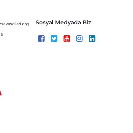
Sosyal Medyada Biz
avascilari.org
06