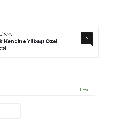
i Yazı
ak Kendine YIlbaşı Özel
esi