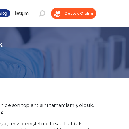
log
İletişim
Destek Olalım
k
in de son toplantısını tamamlamış olduk.
z.
 açımızı genişletme fırsatı bulduk.