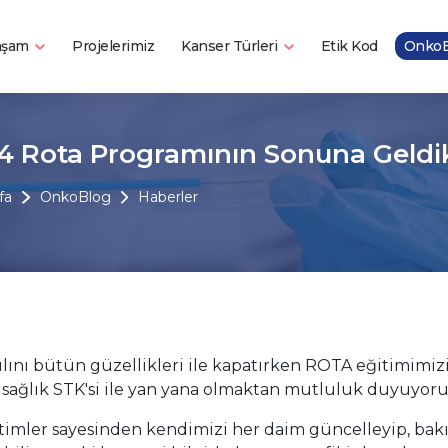
Yaşam
Kanser Türleri
Projelerimiz
Etik Kod
OnkoB
4 Rota Programının Sonuna Geldi
fa
OnkoBlog
Haberler
ılını bütün güzellikleri ile kapatırken ROTA eğitimimiz
 sağlık STK'si ile yan yana olmaktan mutluluk duyuyoru
timler sayesinden kendimizi her daim güncelleyip, bakış