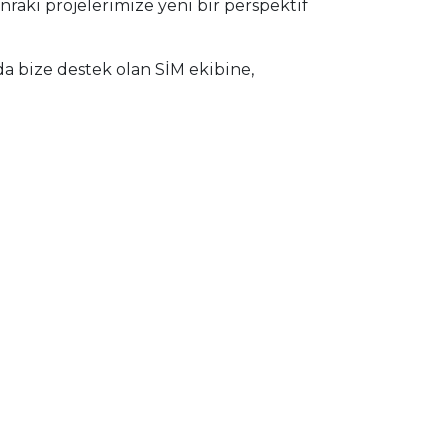
onraki projelerimize yeni bir perspektif
a bize destek olan SİM ekibine,