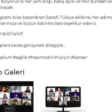
iliyoruz ki her yeni bilgi, bakış açısı ve fikir bundan s
ıracak.
gramı bize kazandıran Sanofi Tükiye ekibine, her adımd
arımıza ve bütün katılımcılara teşekkür ederiz.
te güçlüyüz!
plantılarda görüşmek dileğiyle...
toplum #sağlık #hepimizbirimiziçin #kanser
 Galeri