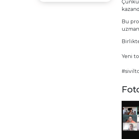
Çünkü b
kazand
Bu pro
uzmanl
Birlik
Yeni to
#sivil
Foto