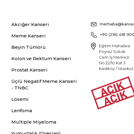
Akciğer Kanseri
merhaba@kansers
+90 (216) 418 90
Meme Kanseri
Eğitim Mahallesi
Beyin Tümörü
Poyraz Sokak
Cem İş Merkezi
Kolon ve Rektum Kanseri
No:22/10 Kat 3
Kadıköy / İstanbul
Prostat Kanseri
Üçlü Negatif Meme Kanseri
- TNBC
Lösemi
Lenfoma
Multiple Miyeloma
Yumurtalık (Overian)