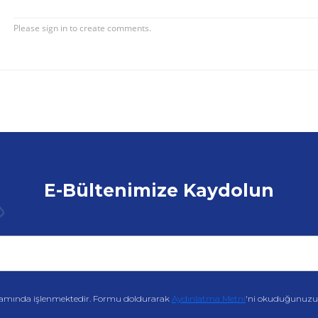
E-Bültenimize Kaydolun
amında işlenmektedir. Formu doldurarak
Aydınlatma Metni
'ni okuduğunuzu v