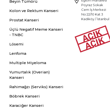
Eğitim Mahallesi
Beyin Tümörü
Poyraz Sokak
Cem İş Merkezi
Kolon ve Rektum Kanseri
No:22/10 Kat 3
Kadıköy / İstanbul
Prostat Kanseri
Üçlü Negatif Meme Kanseri
- TNBC
Lösemi
Lenfoma
Multiple Miyeloma
Yumurtalık (Overian)
Kanseri
Rahimağzı (Serviks) Kanseri
Böbrek Kanseri
Karaciğer Kanseri