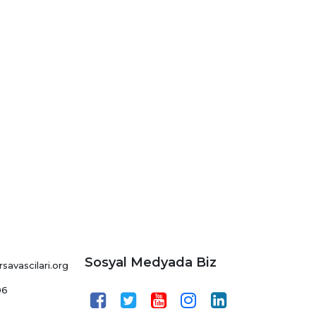
Sosyal Medyada Biz
avascilari.org
06