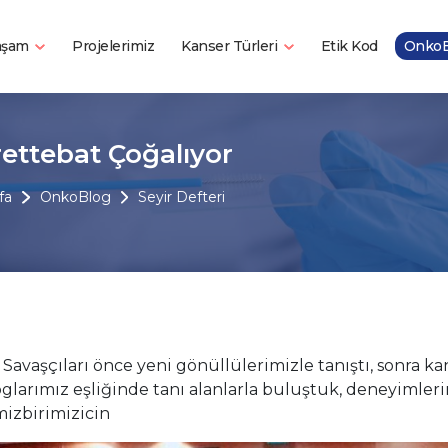
Yaşam
Kanser Türleri
Projelerimiz
Etik Kod
OnkoB
ettebat Çoğalıyor
fa
OnkoBlog
Seyir Defteri
Savaşçıları önce yeni gönüllülerimizle tanıştı, sonra ka
oglarımız eşliğinde tanı alanlarla buluştuk, deneyimler
izbirimizicin