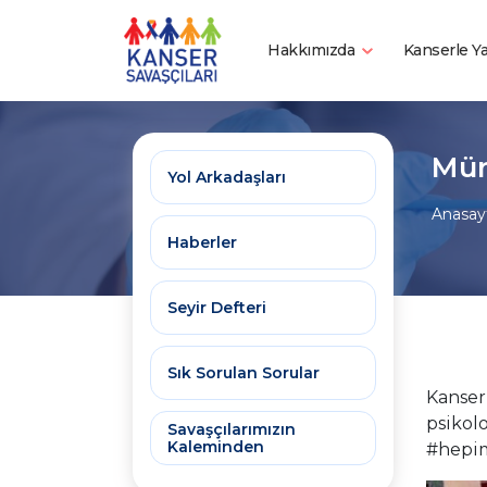
Hakkımızda
Kanserle 
Mür
Yol Arkadaşları
Anasay
Haberler
Seyir Defteri
Sık Sorulan Sorular
Kanser 
psikol
Savaşçılarımızın
Kaleminden
#hepim