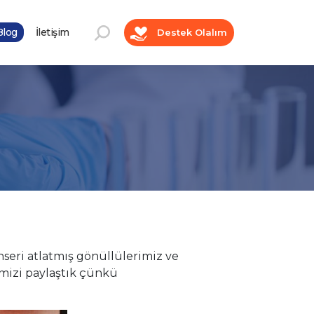
log
İletişim
Destek Olalım
nseri atlatmış gönüllülerimiz ve
imizi paylaştık çünkü