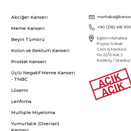
Akciğer Kanseri
merhaba@kansers
+90 (216) 418 90
Meme Kanseri
Eğitim Mahallesi
Beyin Tümörü
Poyraz Sokak
Cem İş Merkezi
Kolon ve Rektum Kanseri
No:22/10 Kat 3
Kadıköy / İstanbul
Prostat Kanseri
Üçlü Negatif Meme Kanseri
- TNBC
Lösemi
Lenfoma
Multiple Miyeloma
Yumurtalık (Overian)
Kanseri