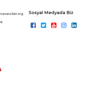
Sosyal Medyada Biz
avascilari.org
06