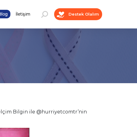
log
İletişim
Destek Olalım
çim Bilgin ile @hurriyetcomtr’nin
ı