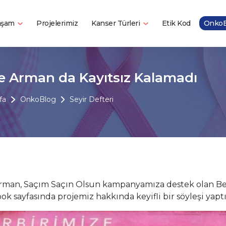
Yaşam
Kanser Türleri
Projelerimiz
Etik Kod
OnkoB
e Arman da Kayıtsız Kalamadı
fa
OnkoBlog
Seyir Defteri
rman, Saçım Saçın Olsun kampanyamıza destek olan Bel
ok sayfasında projemiz hakkında keyifli bir söyleşi yapt