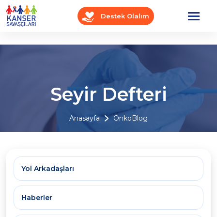
Destek Olalım
Seyir Defteri
Anasayfa
OnkoBlog
Yol Arkadaşları
Haberler