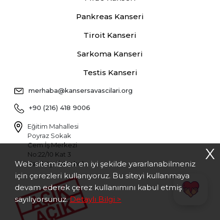
Pankreas Kanseri
Tiroit Kanseri
Sarkoma Kanseri
Testis Kanseri
merhaba@kansersavascilari.org
+90 (216) 418 9006
Eğitim Mahallesi
Poyraz Sokak
Cem İş Merkezi
X
No:22/10 Kat 3
Web sitemizden en iyi şekilde yararlanabilmeniz
Kadıköy / İstanbul
için çerezleri kullanıyoruz. Bu siteyi kullanmaya
devam ederek çerez kullanımını kabul etmiş
sayılıyorsunuz.
Detaylı Bilgi >