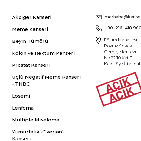
Akciğer Kanseri
merhaba@kansers
+90 (216) 418 90
Meme Kanseri
Eğitim Mahallesi
Beyin Tümörü
Poyraz Sokak
Cem İş Merkezi
Kolon ve Rektum Kanseri
No:22/10 Kat 3
Kadıköy / İstanbul
Prostat Kanseri
Üçlü Negatif Meme Kanseri
- TNBC
Lösemi
Lenfoma
Multiple Miyeloma
Yumurtalık (Overian)
Kanseri