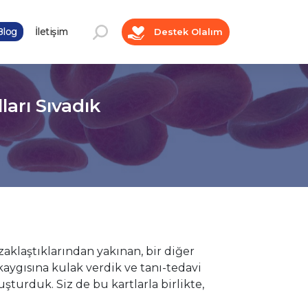
log
İletişim
Destek Olalım
ları Sıvadık
aklaştıklarından yakınan, bir diğer
kaygısına kulak verdik ve tanı-tedavi
şturduk. Siz de bu kartlarla birlikte,