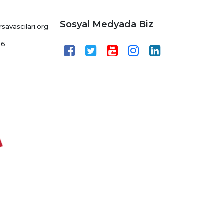
Sosyal Medyada Biz
avascilari.org
06