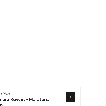
i Yazı
lara Kuvvet - Maratona
m