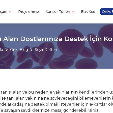
Yaşam
Kanser Türleri
Projelerimiz
Etik Kod
OnkoB
ı Alan Dostlarımıza Destek İçin Kol
fa
OnkoBlog
Seyir Defteri
 tanısı alan ve bu nedenle yakınlarının kendilerinden uz
 ise tanı alan yakınına ne söyleyeceğini bilemeyenlerin 
de arkadaşına destek olmak isteyenler için e-kartlar olu
le savaşan sevdiklerinize mesaj gönderebilirsiniz.