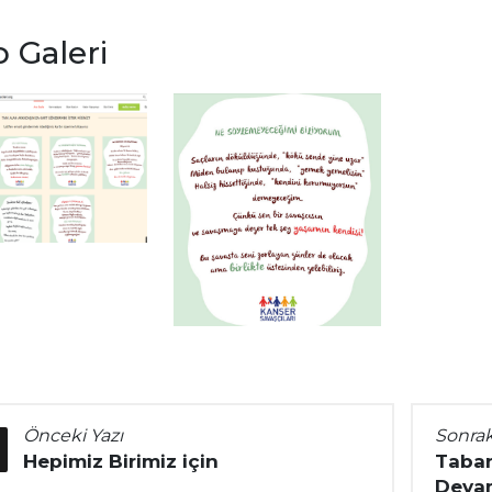
 Galeri
Önceki Yazı
Sonrak
Hepimiz Birimiz için
Taban
Deva