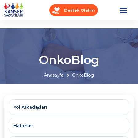
Destek Olalım
OnkoBlog
Anasayfa
OnkoBlog
Yol Arkadaşları
Haberler