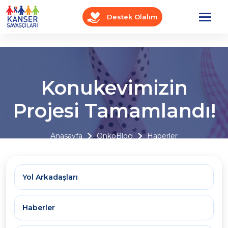
Destek Olalım
Konukevimizin
Projesi Tamamlandı!
Anasayfa
OnkoBlog
Haberler
Yol Arkadaşları
Haberler