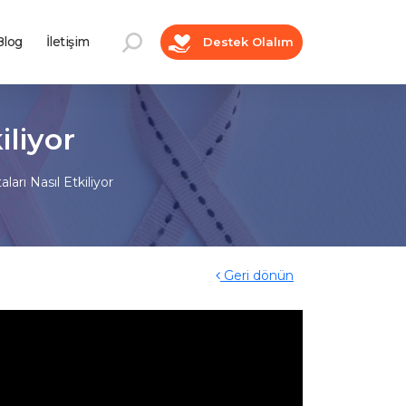
log
İletişim
Destek Olalım
iliyor
ları Nasıl Etkiliyor
Geri dönün