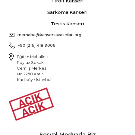
Tiroit Kanseri
Sarkoma Kanseri
Testis Kanseri
merhaba@kansersavascilari.org
+90 (216) 418 9006
Eğitim Mahallesi
Poyraz Sokak
Cem İş Merkezi
No:22/10 Kat 3
Kadıköy / İstanbul
Sosyal Medyada Biz