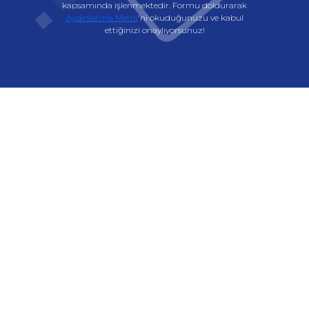
kapsamında işlenmektedir. Formu doldurarak
Aydınlatma Metni
'ni okuduğunuzu ve kabul
ettiğinizi onaylıyorsunuz!