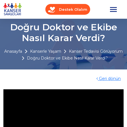
Destek Olalım
Doğru Doktor ve Ekibe
Nasıl Karar Verdi?
Anasayfa
Kanserle Yaşam
Kanser Tedavisi Görüyorum
Doğru Doktor ve Ekibe Nasıl Karar Verdi?
Geri dönün