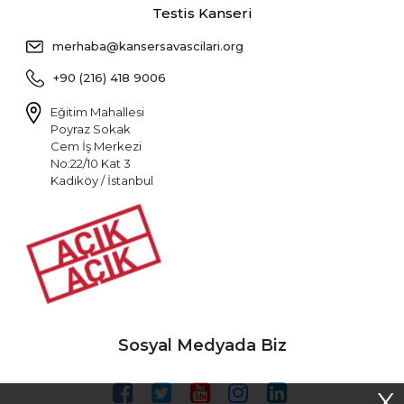
Testis Kanseri
merhaba@kansersavascilari.org
+90 (216) 418 9006
Eğitim Mahallesi
Poyraz Sokak
Cem İş Merkezi
No:22/10 Kat 3
Kadıköy / İstanbul
Sosyal Medyada Biz
X