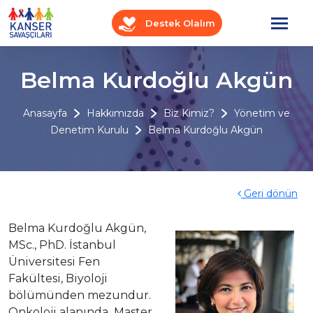
Destek Olalım
Belma Kurdoğlu Akgün
Anasayfa
Hakkımızda
Biz Kimiz?
Yönetim ve
Denetim Kurulu
Belma Kurdoğlu Akgün
Geri dönün
Belma Kurdoğlu Akgün,
MSc., PhD. İstanbul
Üniversitesi Fen
Fakültesi, Biyoloji
bölümünden mezundur.
Onkoloji alanında Master