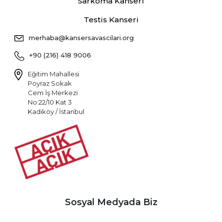
Sarkoma Kanseri
Testis Kanseri
merhaba@kansersavascilari.org
+90 (216) 418 9006
Eğitim Mahallesi
Poyraz Sokak
Cem İş Merkezi
No:22/10 Kat 3
Kadıköy / İstanbul
Sosyal Medyada Biz