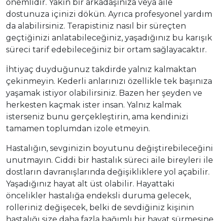
önemlidir. Yakın bir arkadaşınıza veya aile
dostunuza içinizi dökün. Ayrıca profesyonel yardım
da alabilirsiniz. Terapistiniz nasıl bir süreçten
geçtiğinizi anlatabileceğiniz, yaşadığınız bu karışık
süreci tarif edebileceğiniz bir ortam sağlayacaktır.
İhtiyaç duyduğunuz takdirde yalnız kalmaktan
çekinmeyin. Kederli anlarınızı özellikle tek başınıza
yaşamak istiyor olabilirsiniz. Bazen her şeyden ve
herkesten kaçmak ister insan. Yalnız kalmak
isterseniz bunu gerçekleştirin, ama kendinizi
tamamen toplumdan izole etmeyin.
Hastalığın, sevginizin boyutunu değiştirebileceğini
unutmayın. Ciddi bir hastalık süreci aile bireyleri ile
dostların davranışlarında değişikliklere yol açabilir.
Yaşadığınız hayat alt üst olabilir. Hayattaki
öncelikler hastalığa endeksli duruma gelecek,
rolleriniz değişecek, belki de sevdiğiniz kişinin
hastalığı size daha fazla bağımlı bir hayat sürmesine