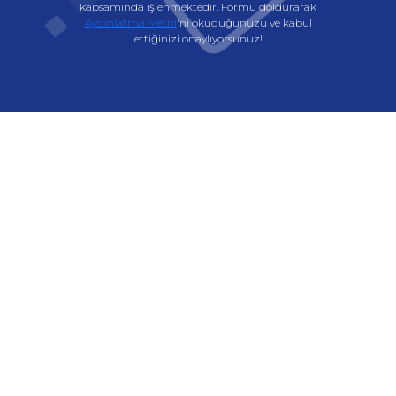
kapsamında işlenmektedir. Formu doldurarak
Aydınlatma Metni
'ni okuduğunuzu ve kabul
ettiğinizi onaylıyorsunuz!