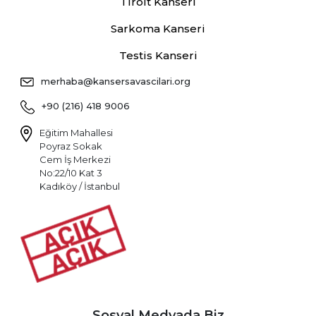
Tiroit Kanseri
Sarkoma Kanseri
Testis Kanseri
merhaba@kansersavascilari.org
+90 (216) 418 9006
Eğitim Mahallesi
Poyraz Sokak
Cem İş Merkezi
No:22/10 Kat 3
Kadıköy / İstanbul
Sosyal Medyada Biz