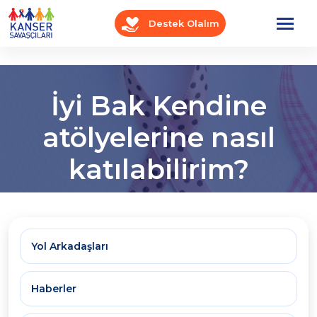
Destek Olalım
İyi Bak Kendine
atölyelerine nasıl
katılabilirim?
Anasayfa
OnkoBlog
Sık Sorulan Sorular
Yol Arkadaşları
Haberler