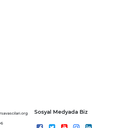
Sosyal Medyada Biz
avascilari.org
06