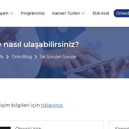
Yaşam
Kanser Türleri
Projelerimiz
Etik Kod
OnkoB
 nasıl ulaşabilirsiniz?
fa
OnkoBlog
Sık Sorulan Sorular
tişim bilgileri için
tıklayınız.
Önceki Yazı
Sonrak