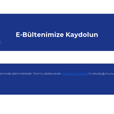
E-Bültenimize Kaydolun
amında işlenmektedir. Formu doldurarak
Aydınlatma Metni
'ni okuduğunuzu v