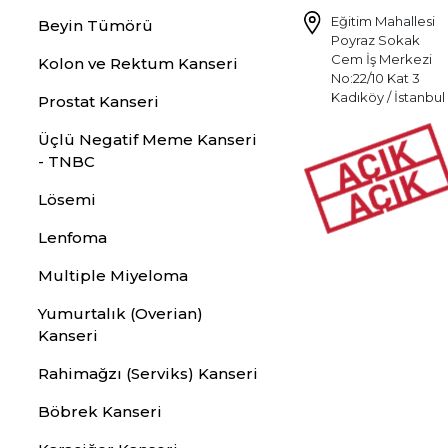
Eğitim Mahallesi
Beyin Tümörü
Poyraz Sokak
Cem İş Merkezi
Kolon ve Rektum Kanseri
No:22/10 Kat 3
Kadıköy / İstanbul
Prostat Kanseri
Üçlü Negatif Meme Kanseri
- TNBC
Lösemi
Lenfoma
Multiple Miyeloma
Yumurtalık (Overian)
Kanseri
Rahimağzı (Serviks) Kanseri
Böbrek Kanseri