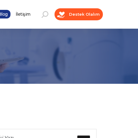
log
İletişim
Destek Olalım
i Yazı