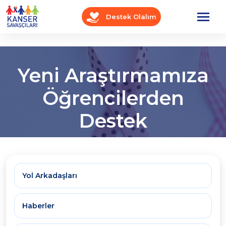
Destek Olalım
Yeni Araştırmamıza
Öğrencilerden
Destek
Anasayfa
OnkoBlog
Seyir Defteri
Yol Arkadaşları
Haberler