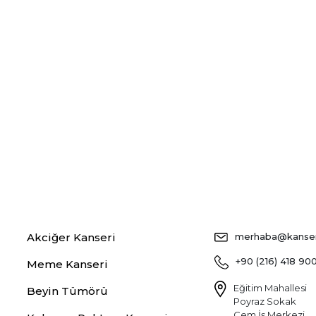
Akciğer Kanseri
merhaba@kansers
+90 (216) 418 90
Meme Kanseri
Eğitim Mahallesi
Beyin Tümörü
Poyraz Sokak
Cem İş Merkezi