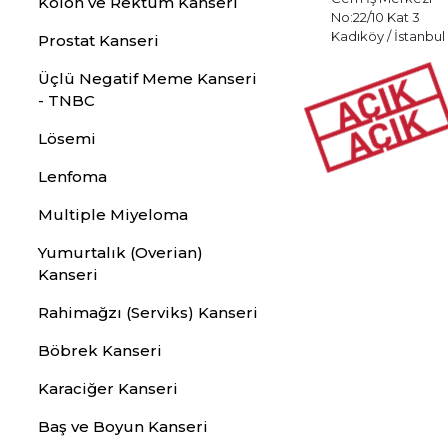
Kolon ve Rektum Kanseri
No:22/10 Kat 3
Kadıköy / İstanbul
Prostat Kanseri
Üçlü Negatif Meme Kanseri
- TNBC
Lösemi
Lenfoma
Multiple Miyeloma
Yumurtalık (Overian)
Kanseri
Rahimağzı (Serviks) Kanseri
Böbrek Kanseri
Karaciğer Kanseri
Baş ve Boyun Kanseri