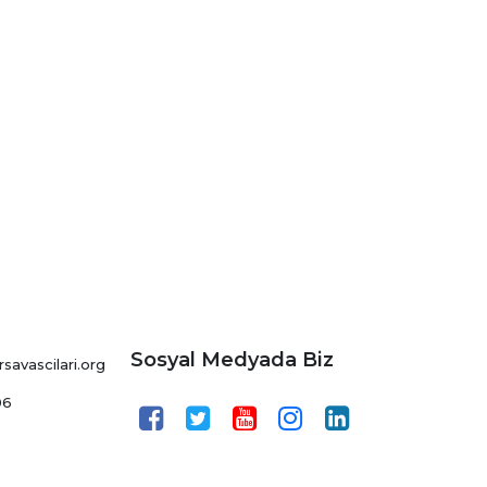
Sosyal Medyada Biz
avascilari.org
06