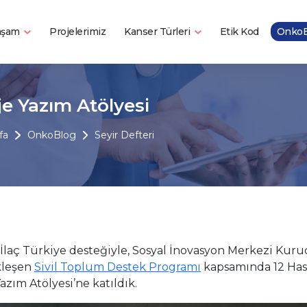
Yaşam
Kanser Türleri
Projelerimiz
Etik Kod
OnkoB
je Yazım Atölyesi
fa
OnkoBlog
Seyir Defteri
İlaç Türkiye desteğiyle, Sosyal İnovasyon Merkezi K
kleşen
Sivil Toplum Destek Programı
kapsamında 12 Hasta
azım Atölyesi’ne katıldık.