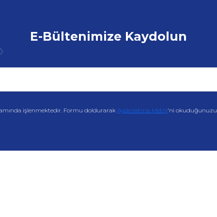
E-Bültenimize Kaydolun
amında işlenmektedir. Formu doldurarak
Aydınlatma Metni
'ni okuduğunuzu v