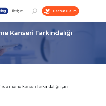
log
İletişim
Destek Olalım
eme Kanseri Farkındalığı
i’nde meme kanseri farkındalığı için