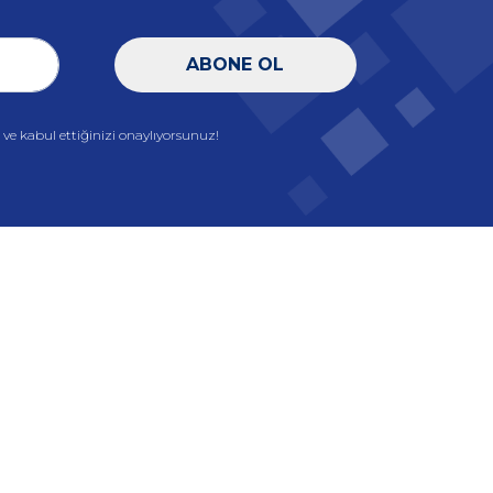
ABONE OL
e kabul ettiğinizi onaylıyorsunuz!