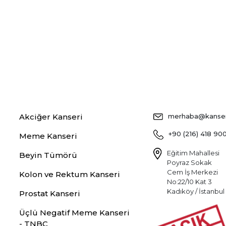
Akciğer Kanseri
merhaba@kansers
+90 (216) 418 90
Meme Kanseri
Eğitim Mahallesi
Beyin Tümörü
Poyraz Sokak
Cem İş Merkezi
Kolon ve Rektum Kanseri
No:22/10 Kat 3
Kadıköy / İstanbul
Prostat Kanseri
Üçlü Negatif Meme Kanseri
- TNBC