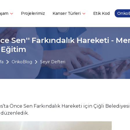
Yaşam
Kanser Türleri
Projelerimiz
Etik Kod
OnkoB
nce Sen'' Farkındalık Hareketi - M
n Eğitim
fa
OnkoBlog
Seyir Defteri
ıs’ta Önce Sen Farkındalık Hareketi için Çiğli Belediyes
 düzenledik.