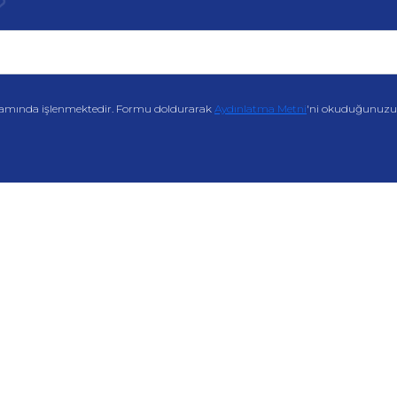
amında işlenmektedir. Formu doldurarak
Aydınlatma Metni
'ni okuduğunuzu v