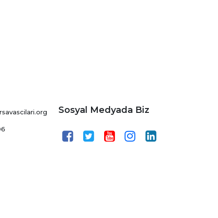
Sosyal Medyada Biz
avascilari.org
06