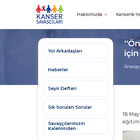
Hakkımızda
Kanserle 
''Ö
içi
Yol Arkadaşları
Anasay
Haberler
Seyir Defteri
Sık Sorulan Sorular
18 May
eğitim
Savaşçılarımızın
Kaleminden