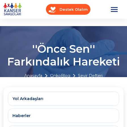
Destek Olalım
''Önce Sen''
Farkındalık Hareketi
Anasayfa
OnkoBlog
Seyir Defteri
Yol Arkadaşları
Haberler