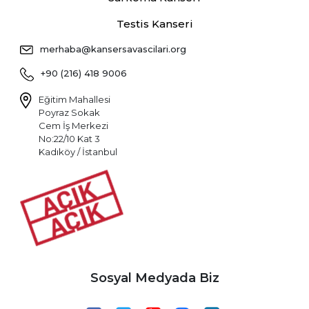
Testis Kanseri
merhaba@kansersavascilari.org
+90 (216) 418 9006
Eğitim Mahallesi
Poyraz Sokak
Cem İş Merkezi
No:22/10 Kat 3
Kadıköy / İstanbul
Sosyal Medyada Biz