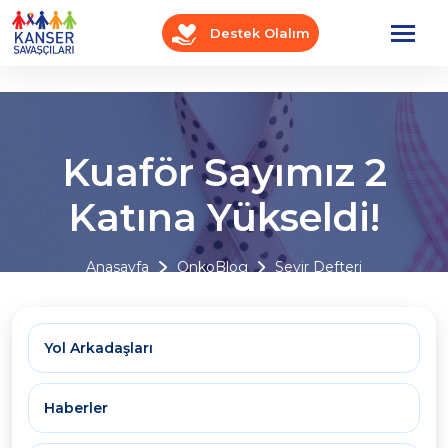
Destek Olalım
Kuaför Sayımız 2
Katına Yükseldi!
Anasayfa
OnkoBlog
Seyir Defteri
Yol Arkadaşları
Haberler