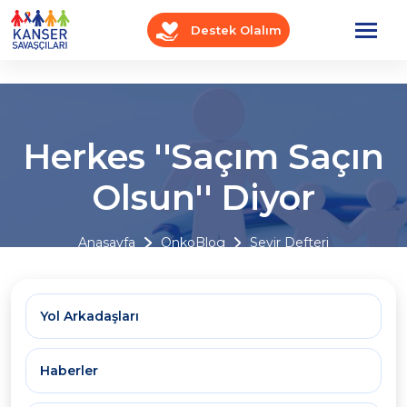
Destek Olalım
Herkes ''Saçım Saçın
Olsun'' Diyor
Anasayfa
OnkoBlog
Seyir Defteri
Yol Arkadaşları
Haberler