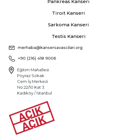
Pankreas Kanseri
Tiroit Kanseri
Sarkoma Kanseri
Testis Kanseri
merhaba@kansersavascilari.org
+90 (216) 418 9006
Eğitim Mahallesi
Poyraz Sokak
Cem İş Merkezi
No:22/10 Kat 3
Kadıköy / İstanbul