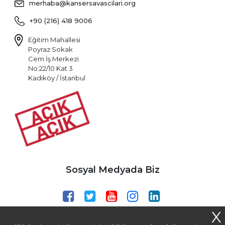
merhaba@kansersavascilari.org
+90 (216) 418 9006
Eğitim Mahallesi
Poyraz Sokak
Cem İş Merkezi
No:22/10 Kat 3
Kadıköy / İstanbul
Sosyal Medyada Biz
X