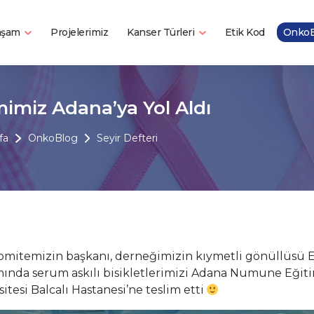
Yaşam
Kanser Türleri
Projelerimiz
Etik Kod
OnkoB
imiz Adana’ya Yol Aldı
fa
OnkoBlog
Seyir Defteri
omitemizin başkanı, derneğimizin kıymetli gönüllüsü 
ında serum askılı bisikletlerimizi Adana Numune Eğit
itesi Balcalı Hastanesi’ne teslim etti