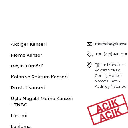
Akciğer Kanseri
merhaba@kansers
+90 (216) 418 90
Meme Kanseri
Eğitim Mahallesi
Beyin Tümörü
Poyraz Sokak
Cem İş Merkezi
Kolon ve Rektum Kanseri
No:22/10 Kat 3
Kadıköy / İstanbul
Prostat Kanseri
Üçlü Negatif Meme Kanseri
- TNBC
Lösemi
Lenfoma