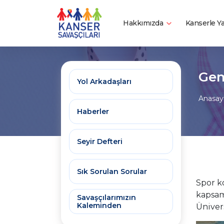
Hakkımızda
Kanserle 
Gem
Yol Arkadaşları
Anasay
Haberler
Seyir Defteri
Sık Sorulan Sorular
Spor k
kapsam
Savaşçılarımızın
Kaleminden
Ünivers