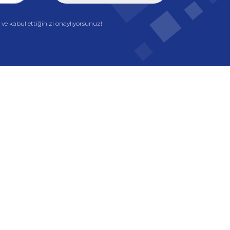
e kabul ettiğinizi onaylıyorsunuz!