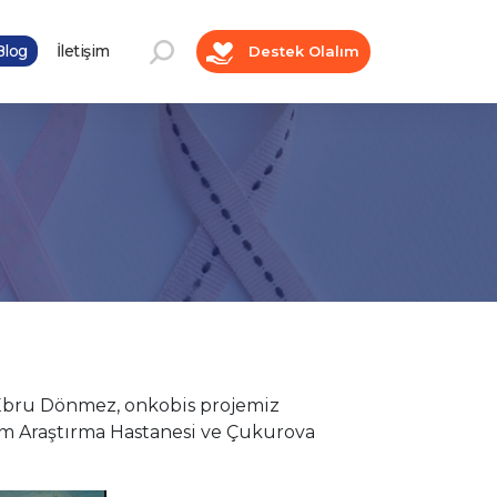
log
İletişim
Destek Olalım
Ebru Dönmez, onkobis projemiz
im Araştırma Hastanesi ve Çukurova