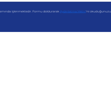
amında işlenmektedir. Formu doldurarak
Aydınlatma Metni
'ni okuduğunuzu v