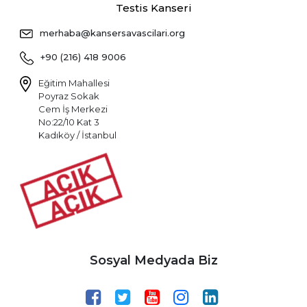
Testis Kanseri
merhaba@kansersavascilari.org
+90 (216) 418 9006
Eğitim Mahallesi
Poyraz Sokak
Cem İş Merkezi
No:22/10 Kat 3
Kadıköy / İstanbul
Sosyal Medyada Biz