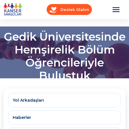
Destek Olalım
Gedik Üniversitesinde
Hemşirelik Bölüm
Öğrencileriyle
Buluştuk
Anasayfa
OnkoBlog
Seyir Defteri
Yol Arkadaşları
Haberler