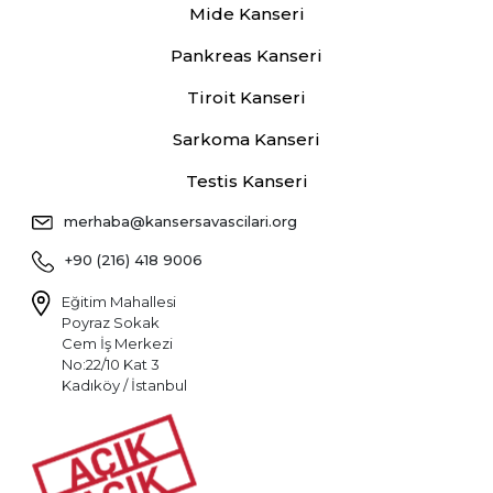
Mide Kanseri
Pankreas Kanseri
Tiroit Kanseri
Sarkoma Kanseri
Testis Kanseri
merhaba@kansersavascilari.org
+90 (216) 418 9006
Eğitim Mahallesi
Poyraz Sokak
Cem İş Merkezi
No:22/10 Kat 3
Kadıköy / İstanbul