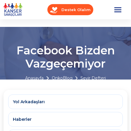
Destek Olalım
Facebook Bizden
Vazgeçemiyor
Anasayfa
OnkoBlog
Seyir Defteri
Yol Arkadaşları
Haberler