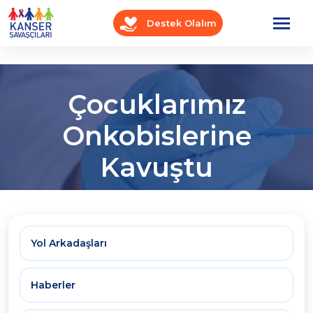
Destek Olalım
Çocuklarımız
Onkobislerine
Kavuştu
Anasayfa
OnkoBlog
Seyir Defteri
Yol Arkadaşları
Haberler