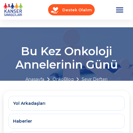
Destek Olalım
Bu Kez Onkoloji
Annelerinin Günü
Anasayfa
OnkoBlog
Seyir Defteri
Yol Arkadaşları
Haberler