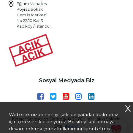
Eğitim Mahallesi
Poyraz Sokak
Cem İş Merkezi
No:22/10 Kat 3
Kadıköy / İstanbul
Sosyal Medyada Biz
X
Web sitemizden en iyi şekilde yararlanabilmeniz
Kanser Savaşçıları Derneği © 2026. Her Hakkı Saklıdır.
için çerezleri kullanıyoruz. Bu siteyi kullanmaya
Site:
İkipixel
devam ederek çerez kullanımını kabul etmiş