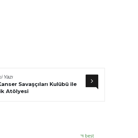
i Yazı
anser Savaşçıları Kulübü ile
ik Atölyesi