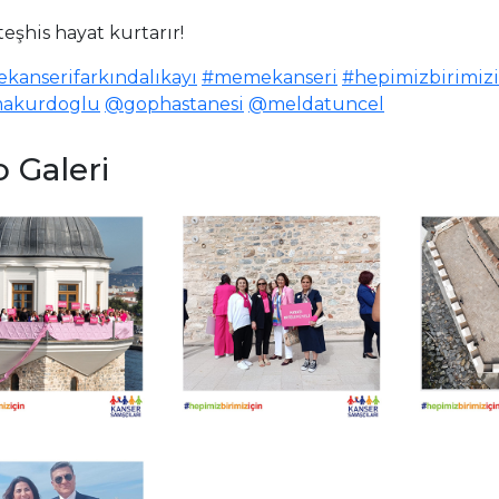
eşhis hayat kurtarır!
anserifarkındalıkayı
#memekanseri
#hepimizbirimizi
akurdoglu
@gophastanesi
@meldatuncel
 Galeri