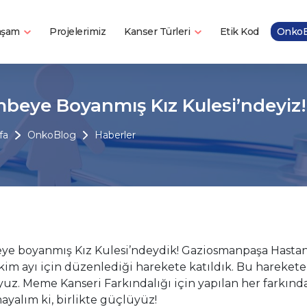
Yaşam
Kanser Türleri
Projelerimiz
Etik Kod
OnkoB
beye Boyanmış Kız Kulesi’ndeyiz!
fa
OnkoBlog
Haberler
e boyanmış Kız Kulesi’ndeydik! Gaziosmanpaşa Hastane
Ekim ayı için düzenlediği harekete katıldık. Bu harekete
uz. Meme Kanseri Farkındalığı için yapılan her farkındal
yalım ki, birlikte güçlüyüz!