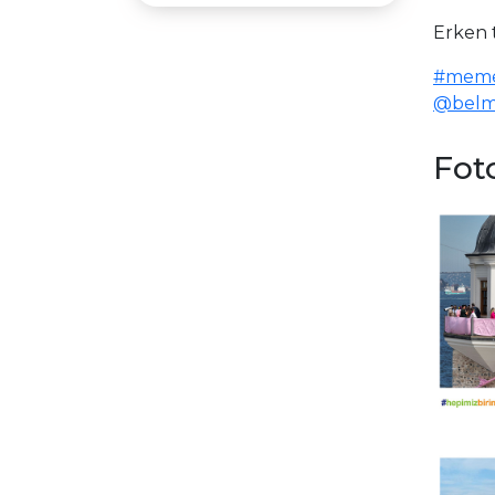
Erken t
#memek
@belm
Foto