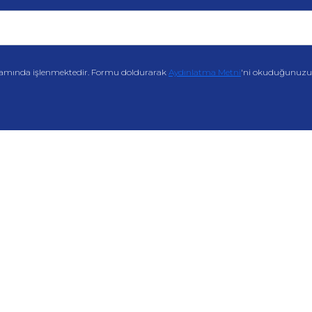
amında işlenmektedir. Formu doldurarak
Aydınlatma Metni
'ni okuduğunuzu v