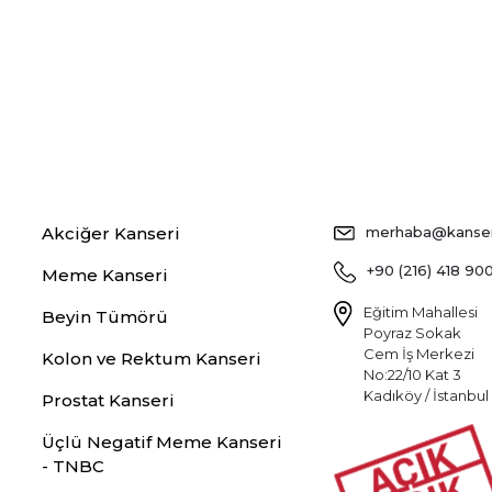
Akciğer Kanseri
merhaba@kansers
+90 (216) 418 90
Meme Kanseri
Eğitim Mahallesi
Beyin Tümörü
Poyraz Sokak
Cem İş Merkezi
Kolon ve Rektum Kanseri
No:22/10 Kat 3
Kadıköy / İstanbul
Prostat Kanseri
Üçlü Negatif Meme Kanseri
- TNBC