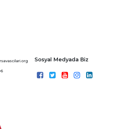
Sosyal Medyada Biz
avascilari.org
06