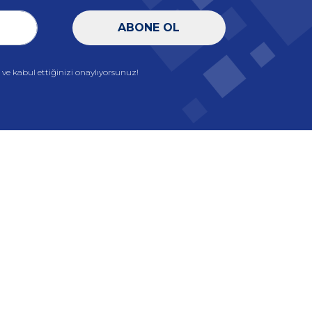
ABONE OL
e kabul ettiğinizi onaylıyorsunuz!