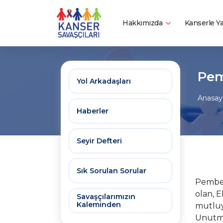
Hakkımızda
Kanserle 
Pem
Yol Arkadaşları
Anasay
Haberler
Seyir Defteri
Sık Sorulan Sorular
Pembey
olan, 
Savaşçılarımızın
Kaleminden
mutluy
Unutma