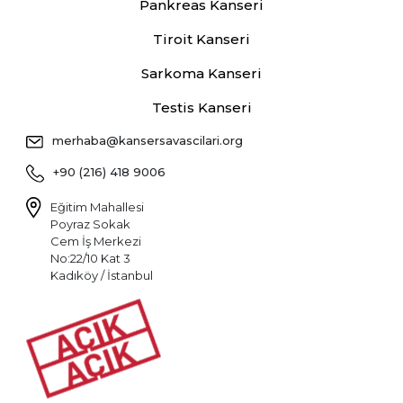
Pankreas Kanseri
Tiroit Kanseri
Sarkoma Kanseri
Testis Kanseri
merhaba@kansersavascilari.org
+90 (216) 418 9006
Eğitim Mahallesi
Poyraz Sokak
Cem İş Merkezi
No:22/10 Kat 3
Kadıköy / İstanbul