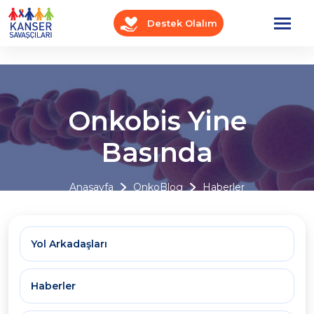
Destek Olalım
Onkobis Yine
Basında
Anasayfa
OnkoBlog
Haberler
Yol Arkadaşları
Haberler