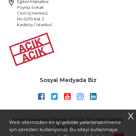
Eğitim Mahallesi
Poyraz Sokak
Cem İş Merkezi
No:22/10 Kat 3
Kadıköy / İstanbul
Sosyal Medyada Biz
X
Kanser Savaşçıları Derneği © 2026. Her Hakkı Saklıdır.
Web sitemizden en iyi şekilde yararlanabilmeniz
Site:
İkipixel
için çerezleri kullanıyoruz. Bu siteyi kullanmaya