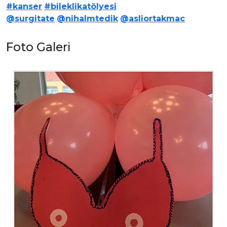
#kanser
#bileklikatölyesi
@surgitate
@nihalmtedik
@asliortakmac
Foto Galeri