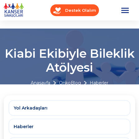
Destek Olalım
Kiabi Ekibiyle Bileklik
Atölyesi
Anasayfa
OnkoBlog
Haberler
Yol Arkadaşları
Haberler