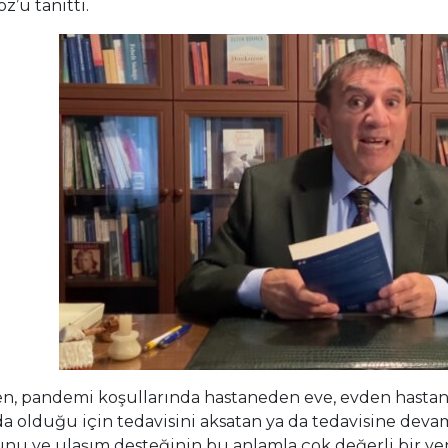
z’u tanıttı.
, pandemi koşullarında hastaneden eve, evden hastan
a olduğu için tedavisini aksatan ya da tedavisine deva
nu ve ulaşım desteğinin bu anlamla çok değerli bir ye