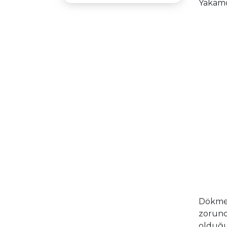
Yakamo
Dökmen
zorund
olduğu