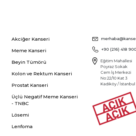
Akciğer Kanseri
merhaba@kansers
+90 (216) 418 90
Meme Kanseri
Eğitim Mahallesi
Beyin Tümörü
Poyraz Sokak
Cem İş Merkezi
Kolon ve Rektum Kanseri
No:22/10 Kat 3
Kadıköy / İstanbul
Prostat Kanseri
Üçlü Negatif Meme Kanseri
- TNBC
Lösemi
Lenfoma