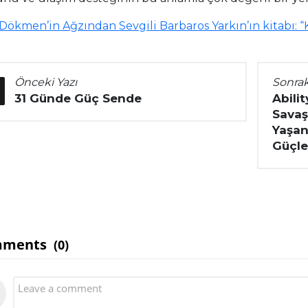
Dökmen’in Ağzından Sevgili Barbaros Yarkın’ın kitabı: 
Önceki Yazı
Sonrak
31 Günde Güç Sende
Abili
Savaş
Yaşanı
Güçler