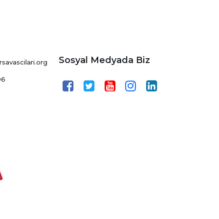
Sosyal Medyada Biz
avascilari.org
06