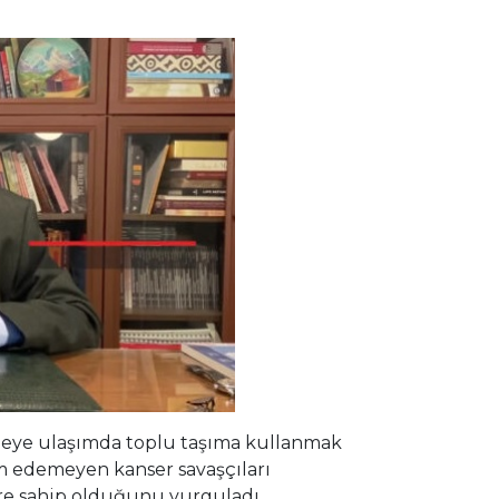
eye ulaşımda toplu taşıma kullanmak
m edemeyen kanser savaşçıları
re sahip olduğunu vurguladı.