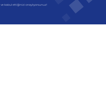
e kabul ettiğinizi onaylıyorsunuz!