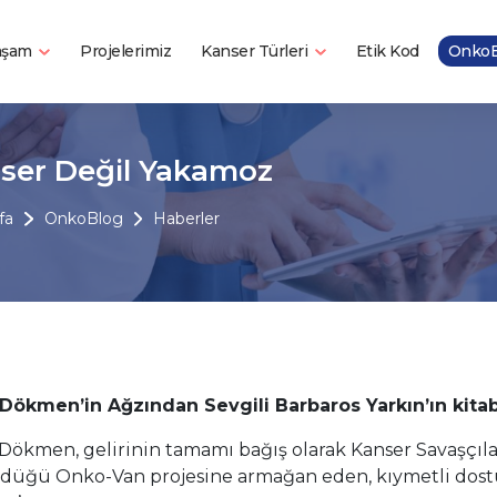
Yaşam
Kanser Türleri
Projelerimiz
Etik Kod
OnkoB
ser Değil Yakamoz
fa
OnkoBlog
Haberler
Dökmen’in Ağzından Sevgili Barbaros Yarkın’ın kita
Dökmen, gelirinin tamamı bağış olarak Kanser Savaşçı
düğü Onko-Van projesine armağan eden, kıymetli dostu 