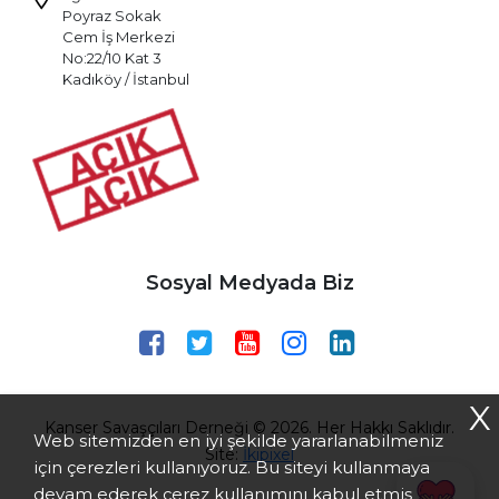
Poyraz Sokak
Cem İş Merkezi
No:22/10 Kat 3
Kadıköy / İstanbul
Sosyal Medyada Biz
X
Kanser Savaşçıları Derneği © 2026. Her Hakkı Saklıdır.
Web sitemizden en iyi şekilde yararlanabilmeniz
Site:
İkipixel
için çerezleri kullanıyoruz. Bu siteyi kullanmaya
devam ederek çerez kullanımını kabul etmiş