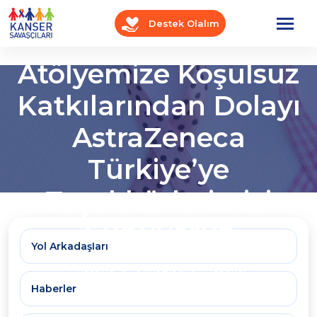
Destek Olalım
İyi Bak Kendine
Atölyemize Koşulsuz
Katkılarından Dolayı
AstraZeneca
Türkiye’ye
Teşekkürlerimizi
Sunuyoruz
Yol Arkadaşları
Anasayfa
OnkoBlog
Haberler
Haberler