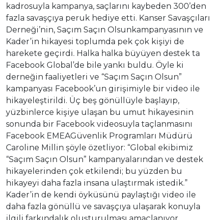
kadrosuyla kampanya, saçlarını kaybeden 300’den
fazla savaşçıya peruk hediye etti. Kanser Savaşçıları
Derneği’nin, Saçım Saçın Olsunkampanyasının ve
Kader’in hikayesi toplumda pek çok kişiyi de
harekete geçirdi. Halka halka büyüyen destek ta
Facebook Global’de bile yankı buldu. Öyle ki
derneğin faaliyetleri ve “Saçım Saçın Olsun”
kampanyası Facebook’un girişimiyle bir video ile
hikayeleştirildi. Üç beş gönüllüyle başlayıp,
yüzbinlerce kişiye ulaşan bu umut hikayesinin
sonunda bir Facebook videosuyla taçlanmasını
Facebook EMEAGüvenlik Programları Müdürü
Caroline Millin şöyle özetliyor: “Global ekibimiz
“Saçım Saçın Olsun” kampanyalarından ve destek
hikayelerinden çok etkilendi; bu yüzden bu
hikayeyi daha fazla insana ulaştırmak istedik.”
Kader’in de kendi öyküsünü paylaştığı video ile
daha fazla gönüllü ve savaşçıya ulaşarak konuyla
ilgili farkındalık oluşturulması amaçlanıyor.