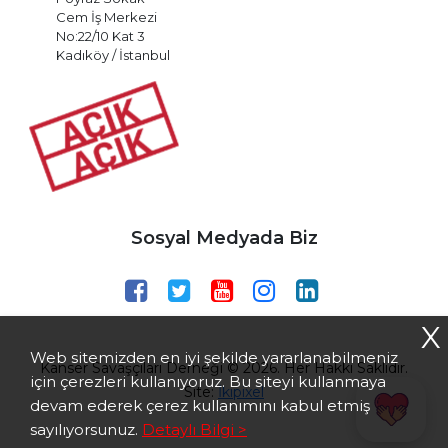
Cem İş Merkezi
No:22/10 Kat 3
Kadıköy / İstanbul
Sosyal Medyada Biz
X
Web sitemizden en iyi şekilde yararlanabilmeniz
Kanser Savaşçıları Derneği © 2026. Her Hakkı Saklıdır.
için çerezleri kullanıyoruz. Bu siteyi kullanmaya
Site:
İkipixel
devam ederek çerez kullanımını kabul etmiş
sayılıyorsunuz.
Detaylı Bilgi >