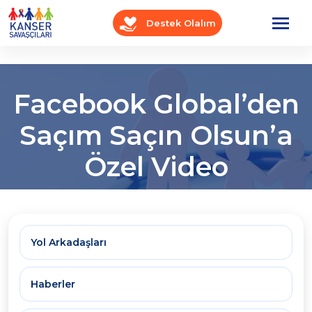
Destek Olalım
Facebook Global’den
Saçım Saçın Olsun’a
Özel Video
Anasayfa
OnkoBlog
Haberler
Yol Arkadaşları
Haberler