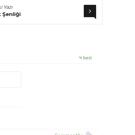
i Yazı
 Şenliği