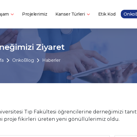
Yaşam
Kanser Türleri
Projelerimiz
Etik Kod
OnkoB
neğimizi Ziyaret
fa
OnkoBlog
Haberler
iversitesi Tıp Fakültesi öğrencilerine derneğimizi tanıt
 proje fikirleri üreten yeni gönüllülerimiz oldu.