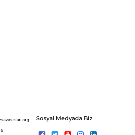
Sosyal Medyada Biz
avascilari.org
06