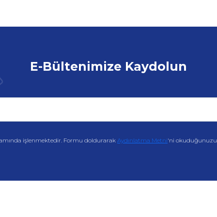
E-Bültenimize Kaydolun
amında işlenmektedir. Formu doldurarak
Aydınlatma Metni
'ni okuduğunuzu v