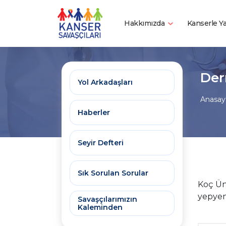
Hakkımızda
Kanserle 
Der
Yol Arkadaşları
Anasay
Haberler
Seyir Defteri
Sık Sorulan Sorular
Koç Ün
yepyeni
Savaşçılarımızın
Kaleminden