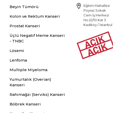
Eğitim Mahallesi
Beyin Tümörü
Poyraz Sokak
Cem İş Merkezi
Kolon ve Rektum Kanseri
No:22/10 Kat 3
Kadıköy / İstanbul
Prostat Kanseri
Üçlü Negatif Meme Kanseri
- TNBC
Lösemi
Lenfoma
Multiple Miyeloma
Yumurtalık (Overian)
Kanseri
Rahimağzı (Serviks) Kanseri
Böbrek Kanseri