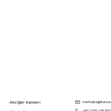
Akciğer Kanseri
merhaba@kansers
+90 (216) 418 90