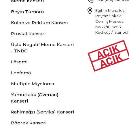
Meme Kanseri
Eğitim Mahallesi
Beyin Tümörü
Poyraz Sokak
Cem İş Merkezi
Kolon ve Rektum Kanseri
No:22/10 Kat 3
Kadıköy / İstanbul
Prostat Kanseri
Üçlü Negatif Meme Kanseri
- TNBC
Lösemi
Lenfoma
Multiple Miyeloma
Yumurtalık (Overian)
Kanseri
Rahimağzı (Serviks) Kanseri
Böbrek Kanseri