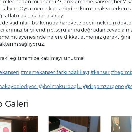
timler neden mi önemli? Çünkü meme kanseri, her 7 ka
 etkiliyor. Oysa meme kanserinden korunmak ve erken ta
ğı atlatmak çok daha kolay.
iz de kadınları bu konuda harekete geçirmek için dokt
mcılarımızı bilgilendirip, sorularına doğrudan cevap alm
eme muayenesinde nelere dikkat etmemiz gerektiğini a
aktarım sağlıyoruz.
nraki eğitimimize katılmayı unutma!
kanseri
#memekanserifarkındalıkayı
#kanser
#hepimiz
ekoybelediyesi
@belmakurdoglu
@drgamzergene
@s
 Galeri