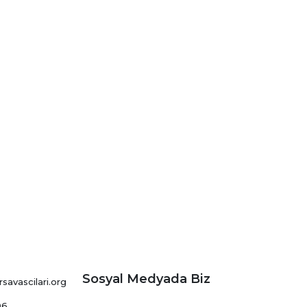
Sosyal Medyada Biz
avascilari.org
06