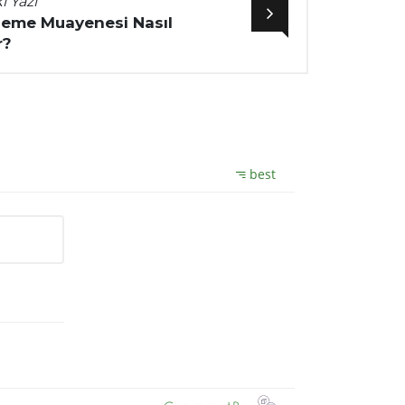
i Yazı
Meme Muayenesi Nasıl
r?