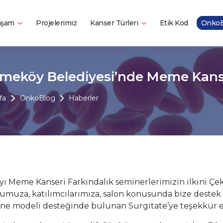
Yaşam
Kanser Türleri
Projelerimiz
Etik Kod
OnkoB
meköy Belediyesi’nde Meme Kanser
fa
OnkoBlog
Haberler
yı Meme Kanseri Farkındalık seminerlerimizin ilkini Ç
umuza, katılımcılarımıza, salon konusunda bize dest
e modeli desteğinde bulunan Surgitate’ye teşekkür e