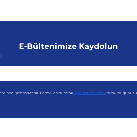
E-Bültenimize Kaydolun
amında işlenmektedir. Formu doldurarak
Aydınlatma Metni
'ni okuduğunuzu v