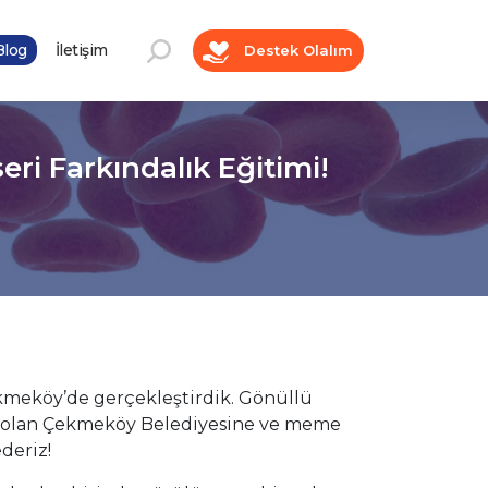
log
İletişim
Destek Olalım
i Farkındalık Eğitimi!
ekmeköy’de gerçekleştirdik. Gönüllü
ek olan Çekmeköy Belediyesine ve meme
deriz!