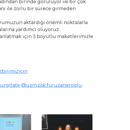
dından birinde görülüyor ve bir çok
nı ile zorlu bir sürece girmeden
orumuzun aktardığı önemli noktalarla
alarına yardımcı oluyoruz.
nlatmak için 3 boyutlu maketlerimizle
birimiziçin
urgitate
@uzm.psk.furuzaneroglu