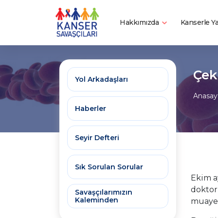
Hakkımızda
Kanserle 
Çek
Yol Arkadaşları
Anasay
Haberler
Seyir Defteri
Sık Sorulan Sorular
Ekim a
doktor
Savaşçılarımızın
Kaleminden
muayen