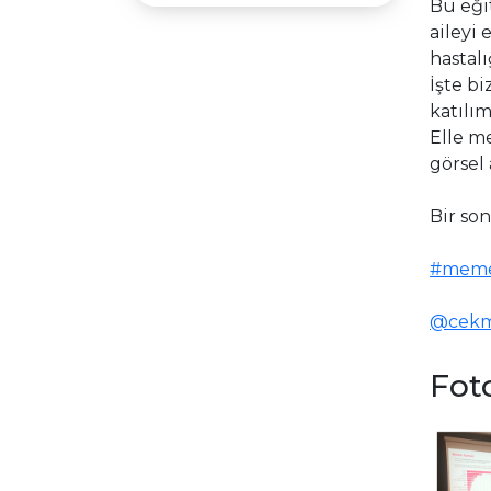
Bu eği
aileyi
hastalı
İşte b
katılı
Elle m
görsel 
Bir so
#meme
@cekm
Foto