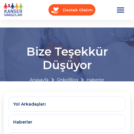
Destek Olalım
Bize Teşekkür
Düşüyor
Anasayfa
OnkoBlog
Haberler
Yol Arkadaşları
Haberler