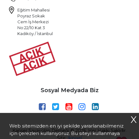
Eğitim Mahallesi
Poyraz Sokak
Cem İş Merkezi
No:22/10 Kat 3
Kadıköy / İstanbul
Sosyal Medyada Biz
X
Web sitemizden en iyi şekilde yararlanabilmeniz
Kanser Savaşçıları Derneği © 2026. Her Hakkı Saklıdır.
için çerezleri kullanıyoruz. Bu siteyi kullanmaya
Site:
İkipixel