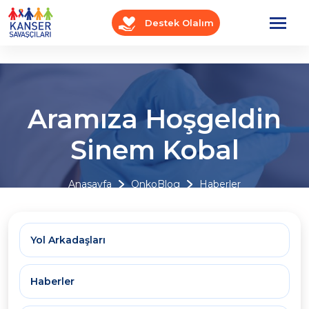
Destek Olalım
Aramıza Hoşgeldin
Sinem Kobal
Anasayfa
OnkoBlog
Haberler
Yol Arkadaşları
Haberler