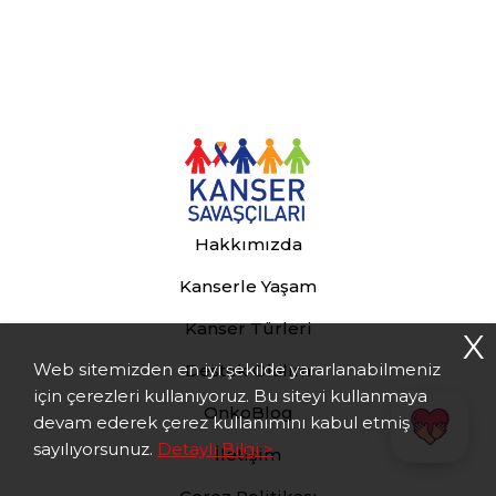
Hakkımızda
Kanserle Yaşam
Kanser Türleri
X
Web sitemizden en iyi şekilde yararlanabilmeniz
Destek Olalım
için çerezleri kullanıyoruz. Bu siteyi kullanmaya
OnkoBlog
devam ederek çerez kullanımını kabul etmiş
sayılıyorsunuz.
Detaylı Bilgi >
İletişim