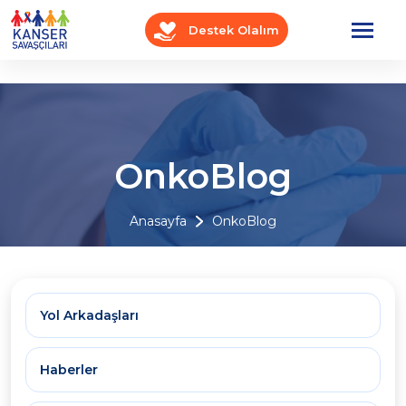
Destek Olalım
OnkoBlog
Anasayfa
OnkoBlog
Yol Arkadaşları
Haberler