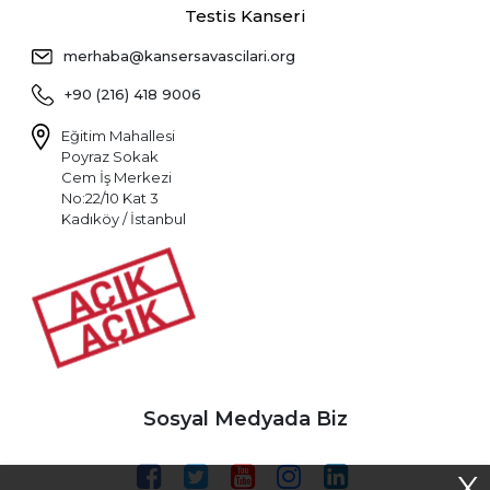
Testis Kanseri
merhaba@kansersavascilari.org
+90 (216) 418 9006
Eğitim Mahallesi
Poyraz Sokak
Cem İş Merkezi
No:22/10 Kat 3
Kadıköy / İstanbul
Sosyal Medyada Biz
X