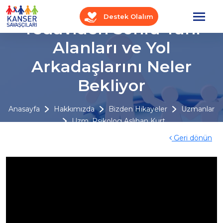
Destek Olalım
Tedaviden Sonra Tanı
Alanları ve Yol
Arkadaşlarını Neler
Bekliyor
Anasayfa
Hakkımızda
Bizden Hikayeler
Uzmanlar
Uzm. Psikolog Aslıhan Kurt
Geri dönün