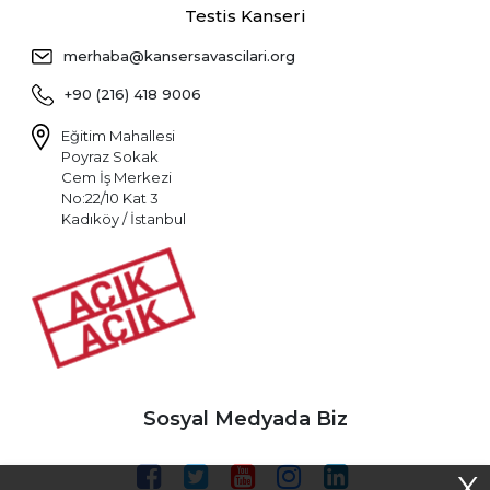
Testis Kanseri
merhaba@kansersavascilari.org
+90 (216) 418 9006
Eğitim Mahallesi
Poyraz Sokak
Cem İş Merkezi
No:22/10 Kat 3
Kadıköy / İstanbul
Sosyal Medyada Biz
X