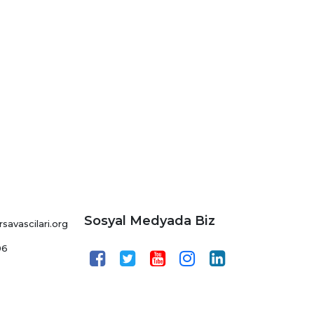
Sosyal Medyada Biz
avascilari.org
06