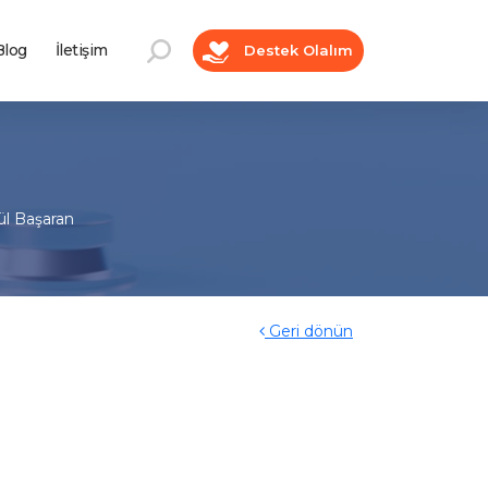
log
İletişim
Destek Olalım
ül Başaran
Geri dönün