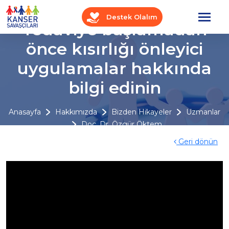
Destek Olalım
Tedaviye başlamadan
önce kısırlığı önleyici
uygulamalar hakkında
bilgi edinin
Anasayfa
Hakkımızda
Bizden Hikayeler
Uzmanlar
Doç. Dr. Özgür Öktem
Geri dönün