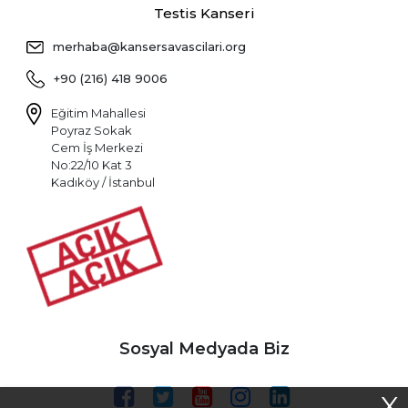
Testis Kanseri
merhaba@kansersavascilari.org
+90 (216) 418 9006
Eğitim Mahallesi
Poyraz Sokak
Cem İş Merkezi
No:22/10 Kat 3
Kadıköy / İstanbul
Sosyal Medyada Biz
X