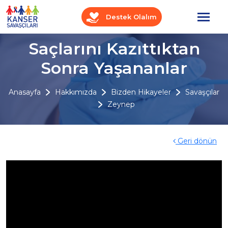
Destek Olalım
Saçlarını Kazıttıktan
Sonra Yaşananlar
Anasayfa
Hakkımızda
Bizden Hikayeler
Savaşçılar
Zeynep
Geri dönün