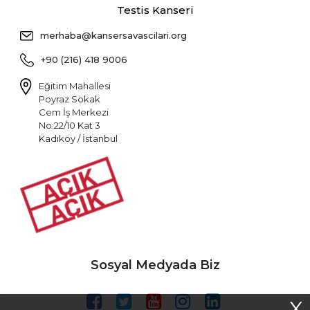
Testis Kanseri
merhaba@kansersavascilari.org
+90 (216) 418 9006
Eğitim Mahallesi
Poyraz Sokak
Cem İş Merkezi
No:22/10 Kat 3
Kadıköy / İstanbul
Sosyal Medyada Biz
X