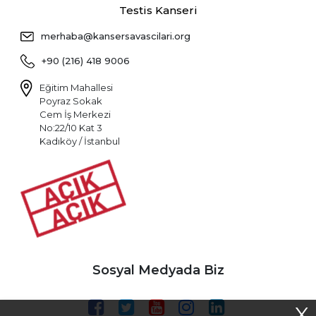
Testis Kanseri
merhaba@kansersavascilari.org
+90 (216) 418 9006
Eğitim Mahallesi
Poyraz Sokak
Cem İş Merkezi
No:22/10 Kat 3
Kadıköy / İstanbul
Sosyal Medyada Biz
X