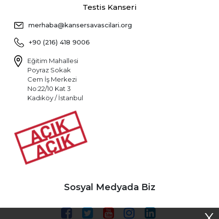
Testis Kanseri
merhaba@kansersavascilari.org
+90 (216) 418 9006
Eğitim Mahallesi
Poyraz Sokak
Cem İş Merkezi
No:22/10 Kat 3
Kadıköy / İstanbul
Sosyal Medyada Biz
X